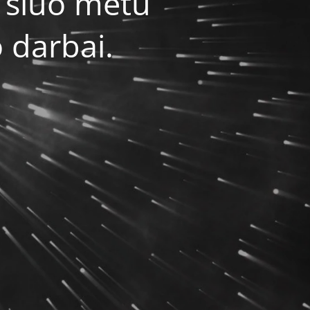
 šiuo metu
 darbai.