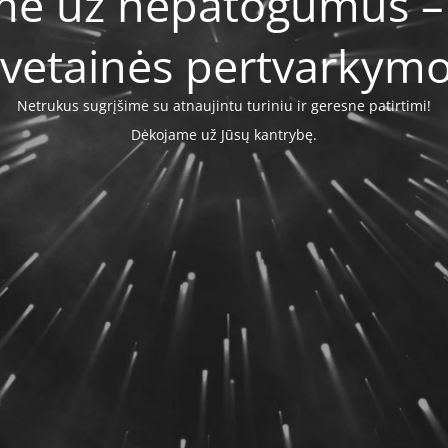
me už nepatogumus –
svetainės pertvarkymo
Netrukus sugrįšime su atnaujintu turiniu ir geresne patirtimi!
Dėkojame už Jūsų kantrybę.