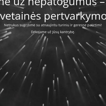
me už nepatogumus –
svetainės pertvarkymo
Netrukus sugrįšime su atnaujintu turiniu ir geresne patirtimi!
Dėkojame už Jūsų kantrybę.