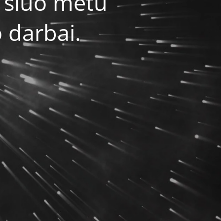
 šiuo metu
 darbai.