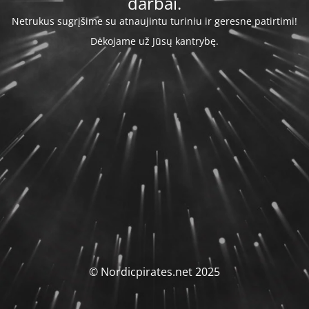
darbai.
Netrukus sugrįšime su atnaujintu turiniu ir geresne patirtimi!
Dėkojame už Jūsų kantrybę.
© Nordicpirates.net 2025