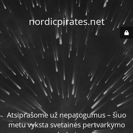
nordicpirates.net
Atsiprašome už nepatogumus – šiuo
metu vyksta svetainės pertvarkymo