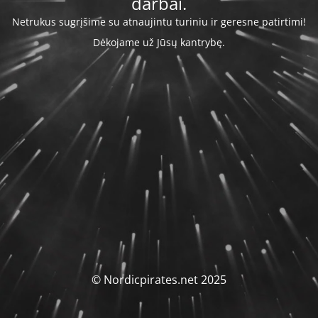
darbai.
Netrukus sugrįšime su atnaujintu turiniu ir geresne patirtimi!
Dėkojame už Jūsų kantrybę.
© Nordicpirates.net 2025