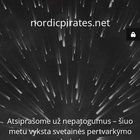
nordicpirates.net
Atsiprašome už nepatogumus – šiuo
metu vyksta svetainės pertvarkymo