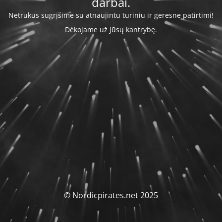
darbai.
Netrukus sugrįšime su atnaujintu turiniu ir geresne patirtimi!
Dėkojame už Jūsų kantrybę.
© Nordicpirates.net 2025