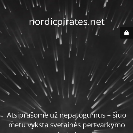
nordicpirates.net
Atsiprašome už nepatogumus – šiuo
metu vyksta svetainės pertvarkymo