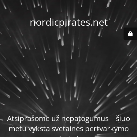
nordicpirates.net
Atsiprašome už nepatogumus – šiuo
metu vyksta svetainės pertvarkymo