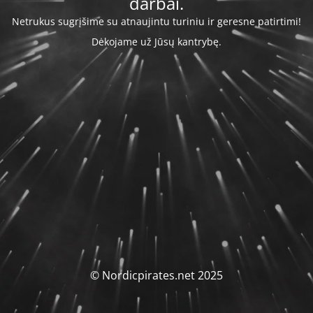
darbai.
Netrukus sugrįšime su atnaujintu turiniu ir geresne patirtimi!
Dėkojame už Jūsų kantrybę.
© Nordicpirates.net 2025